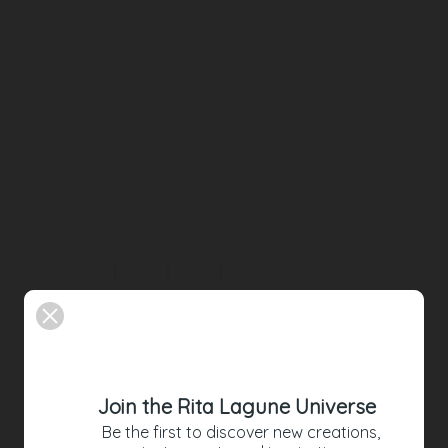
Stretch-Jersey Hose, weiß
390,00 €
Join the Rita Lagune Universe
Be the first to discover new creations,