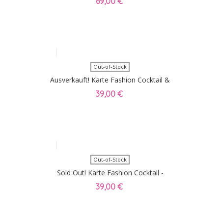
69,00 €
Out-of-Stock
Ausverkauft! Karte Fashion Cocktail &
Show 'Wild Romance'
39,00 €
Out-of-Stock
Sold Out! Karte Fashion Cocktail -
EXPRESSIVE GLAMOUR - 30.1.26
39,00 €