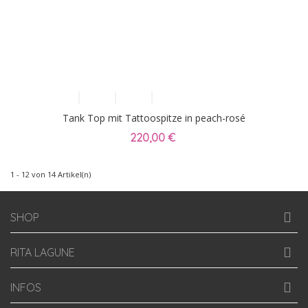
Tank Top mit Tattoospitze in peach-rosé
220,00 €
1 - 12 von 14 Artikel(n)
SHOP
RITA LAGUNE
INFOS