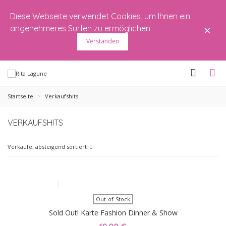
Diese Webseite verwendet Cookies, um Ihnen ein
×
angenehmeres Surfen zu ermöglichen.
Verstanden
Startseite
>
Verkaufshits
VERKAUFSHITS
Verkäufe, absteigend sortiert
Out-of-Stock
Sold Out! Karte Fashion Dinner & Show
✨SHE. The Power of Softness✨ 24.10.25