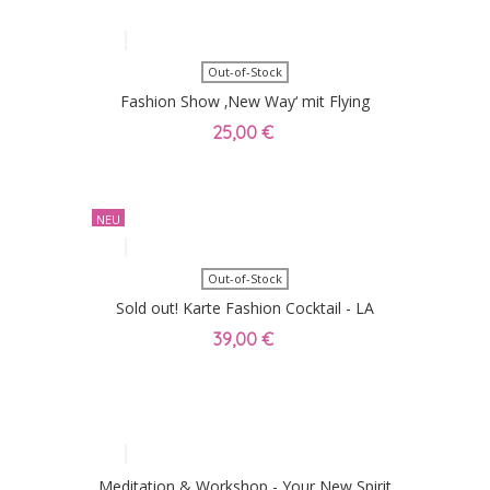
Out-of-Stock
Fashion Show ‚New Way‘ mit Flying
Dinner am 19.09.20 / Karte für 1 Person
25,00 €
NEU
Out-of-Stock
Sold out! Karte Fashion Cocktail - LA
DOLCE VITA - 19.06.2026
39,00 €
Meditation & Workshop - Your New Spirit