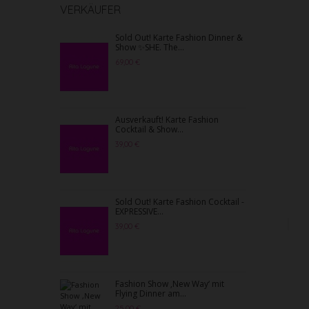
VERKÄUFER
Sold Out! Karte Fashion Dinner &
So
Show ✨SHE. The...
L
69,00 €
39
M
Ausverkauft! Karte Fashion
Ne
Cocktail & Show...
22
39,00 €
O
Sold Out! Karte Fashion Cocktail -
O
EXPRESSIVE...
2.
39,00 €
L
r
2.
Fashion Show ‚New Way‘ mit
Flying Dinner am...
25,00 €