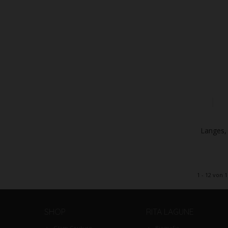
Langes, 
1 - 12 von 1
SHOP
RITA LAGUNE
Glam Couture
Biografie