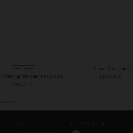
Ocean-Dress, lang
Out-of-Stock
florales Spitzenkleid mit Bordüre
1.690,00 €
- Ausverkauft!
1.980,00 €
14 Artikel(n)
INFOS
FOLGEN SIE UNS
M
AGB & Widerrufsrecht