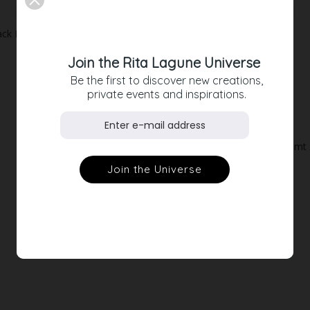
ack Mermaid Cocktail Dress
Korallen-Kleid
590,00 €
490,00 €
Join the Rita Lagune Universe
Be the first to discover new creations,
private events and inspirations.
Tulip Dress aus Samt
790,00 €