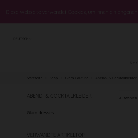
Diese Webseite verwendet Cookies, um Ihnen ein angeneh
DEUTSCH
SH
Startseite
>
Shop
>
Glam Couture
>
Abend- & Cocktailkleider
ABEND- & COCKTAILKLEIDER
Auswählen
Glam dresses
TOP-