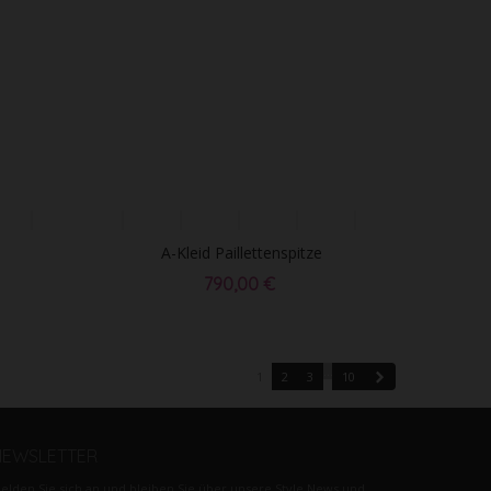
A-Kleid Paillettenspitze
790,00 €
…
Weiter
1
2
3
10
NEWSLETTER
elden Sie sich an und bleiben Sie über unsere Style News und