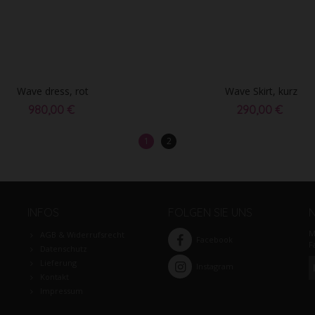
Wave dress, rot
Wave Skirt, kurz
980,00 €
290,00 €
1
2
INFOS
FOLGEN SIE UNS
M
AGB & Widerrufsrecht
Facebook
F
Datenschutz
Lieferung
Instagram
Kontakt
Impressum