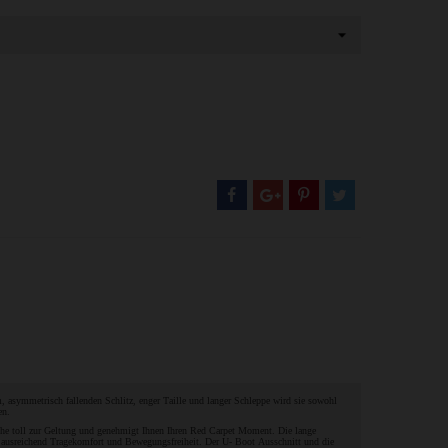
, asymmetrisch fallenden Schlitz, enger Taille und langer Schleppe wird sie sowohl
en.
Schuhe toll zur Geltung und genehmigt Ihnen Ihren Red Carpet Moment. Die lange
r ausreichend Tragekomfort und Bewegungsfreiheit. Der U- Boot Ausschnitt und die