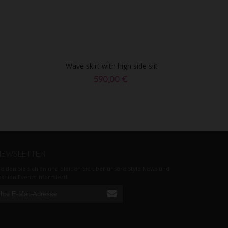
Wave skirt with high side slit
590,00 €
NEWSLETTER
elden Sie sich an und bleiben Sie über unsere Style News und
ashion Events informiert!