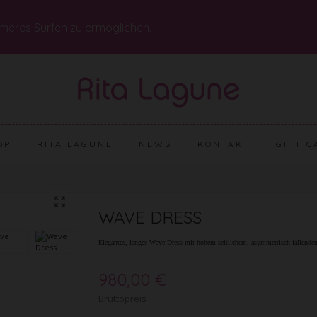
meres Surfen zu ermöglichen.
OP
RITA LAGUNE
NEWS
KONTAKT
GIFT C
WAVE DRESS
Elegantes, langes Wave Dress mit hohem seitlichem, asymmetrisch fallenden
980,00 €
Bruttopreis