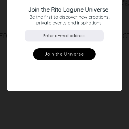
enge Taille verleihen dem Kleid noch einmal zusätzliche Raffinesse. Ein
ausschließlich aus angenehmem, leichtem, hochwertigem Crêpejersey. Das 
Join the Rita Lagune Universe
Be the first to discover new creations,
private events and inspirations.
RELATED PRODUC