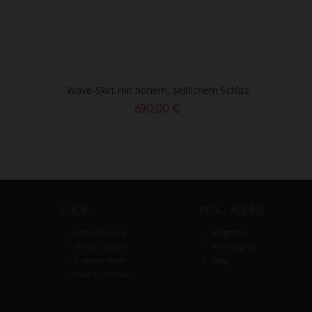
Wave-Skirt mit hohem, seitlichem Schlitz
690,00 €
SHOP
RITA LAGUNE
Glam Couture
Biografie
Street Couture
Philosophie
Business Wear
Blog
Basic Collection