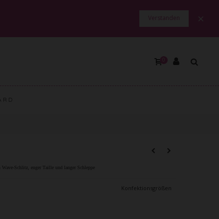
×
Verstanden
0
ARD
 Wave-Schlitz, enger Taille und langer Schleppe
Konfektionsgrößen