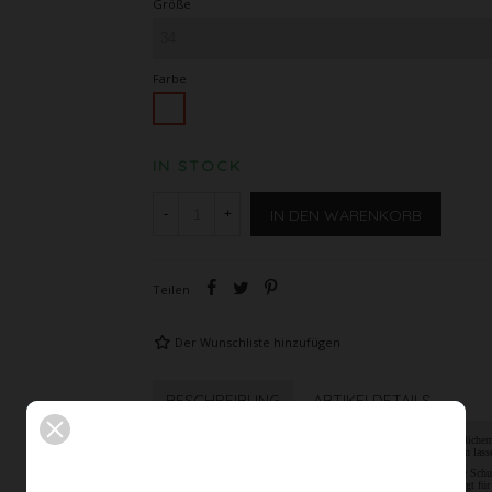
Größe
Farbe
Weiß
IN STOCK
IN DEN WARENKORB
-
+
Teilen
Der Wunschliste hinzufügen
BESCHREIBUNG
ARTIKELDETAILS
Dieses elegante, lange, minimalistische Wave Dress mit hohem seitlichem
bei Ihrer Hochzeit als auch bei einem Ball in vollem Glanz erstrahlen lass
Der hohe, seitliche, raffinierte Schlitz bringt ihre Beine als auch Ihre 
Schleppe ist auf Wunsch hochsteckbar. Der hochgeschlitzte Arm sorgt fü