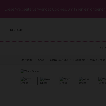
Diese Webseite verwendet Cookies, um Ihnen ein angeneh
DEUTSCH
SH
Startseite
>
Shop
>
Glam Couture
>
Hochzeit
>
Wave Dress