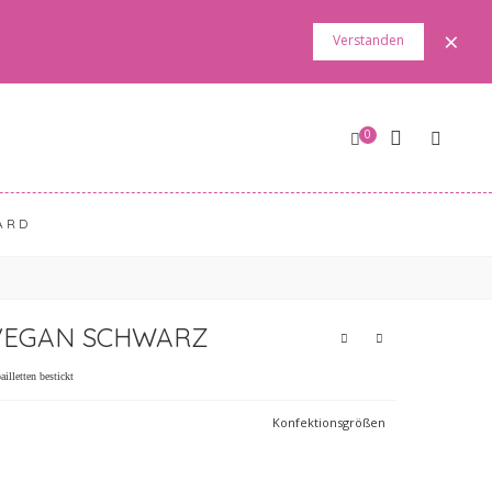
×
Verstanden
0
ARD
 VEGAN SCHWARZ
illetten bestickt
Konfektionsgrößen