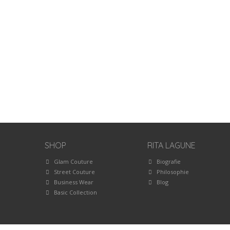
SHOP
RITA LAGUNE
Glam Couture
Biografie
Street Couture
Philosophie
Business Wear
Blog
Basic Collection