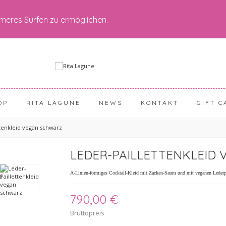
meres Surfen zu ermöglichen.
OP
RITA LAGUNE
NEWS
KONTAKT
GIFT C
ttenkleid vegan schwarz
LEDER-PAILLETTENKLEID
A-Linien-förmiges Cocktail-Kleid mit Zacken-Saum und mit veganen Lederpa
790,00 €
Bruttopreis