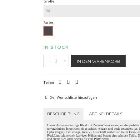
Größe
Farbe
Schwarz
IN STOCK
IN DEN WARENKORB
-
+
Teilen
Der Wunschliste hinzufügen
BESCHREIBUNG
ARTIKELDETAILS
Dieses A- linien- förmige Kleid mit Zacken-Saum verkörpert das perfekte
unverzichtbare Investition, da es zeitlos, elegant und doch besonders ist.
Optik (vegan). Der strenge, tiefe V- Ausschnitt zaubert ein tolles Dekolleté
Rockform schmeichelt kurvigen Hüften und betont eine schmale Taille. Dur
und eignet sich auch bestens für eine Party-Nacht.