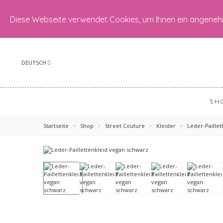
Diese Webseite verwendet Cookies, um Ihnen ein angeneh
DEUTSCH
SH
Startseite
>
Shop
>
Street Couture
>
Kleider
>
Leder-Paille