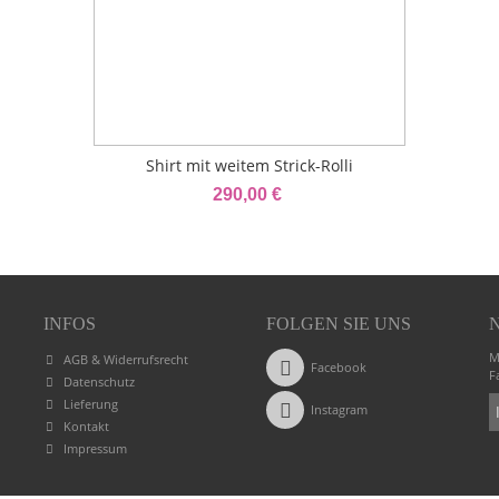
Shirt mit weitem Strick-Rolli
290,00 €
INFOS
FOLGEN SIE UNS
M
AGB & Widerrufsrecht
Facebook
F
Datenschutz
Lieferung
Instagram
Kontakt
Impressum