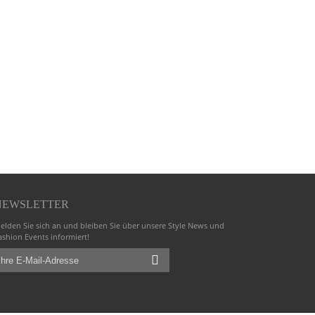
NEWSLETTER
elden Sie sich an und bleiben Sie über unsere Style News und
ashion Events informiert!