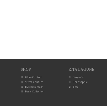
SHOP
RITA LAGUNE
Glam Couture
Biografie
Street Couture
Philosophie
Business Wear
Blog
Basic Collection