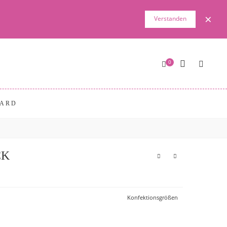
×
Verstanden
0
CARD
CK
Konfektionsgrößen