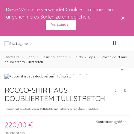
Diese Webseite verwendet Cookies, um Ihnen ein
×
angenehmeres Surfen zu ermöglichen.
Verstanden
Startseite
>
Shop
>
Basic Collection
>
Shirts & Tops
>
Rocco-Shirt aus
doubliertem Tüllstretch
ROCCO-SHIRT AUS
DOUBLIERTEM TÜLLSTRETCH
Rocco-Shirt aus doubliertem Tüllstretch mit Puffärmeln und Ärmel-Bündchen
Konfektionsgrößen
220,00 €
Bruttopreis