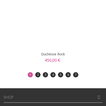
Duchesse Rock
450,00 €
1
2
3
4
5
6
7
SHOP