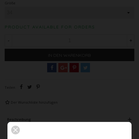
Größe
PRODUCT AVAILABLE FOR ORDERS
-
+
IN DEN WARENKORB
Teilen
Der Wunschliste hinzufügen
Beschreibung
Artikeldetails