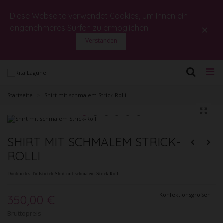
Diese Webseite verwendet Cookies, um Ihnen ein
×
angenehmeres Surfen zu ermöglichen.
Verstanden
Startseite
>
Shirt mit schmalem Strick-Rolli
SHIRT MIT SCHMALEM STRICK-
ROLLI
Doubliertes
Tüllstretch-Shirt mit schmalem Strick-Rolli
Konfektionsgrößen
350,00 €
Bruttopreis