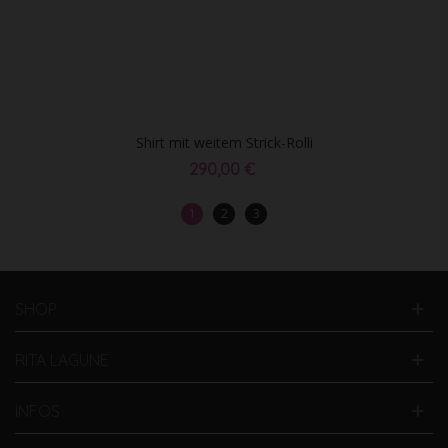
Shirt mit weitem Strick-Rolli
290,00 €
1
2
3
SHOP
RITA LAGUNE
INFOS