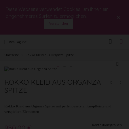
Diese Webseite verwendet Cookies, um Ihnen ein
×
angenehmeres Surfen zu ermöglichen.
Verstanden
Startseite
>
Rokko Kleid aus Organza Spitze
ROKKO KLEID AUS ORGANZA
SPITZE
Rokko Kleid aus Organza Spitze mit perlenbesetzter Knopfleiste und
verspielten Elementen
Konfektionsgrößen
980,00 €