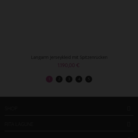
Langarm Jerseykleid mit Spitzenrücken
1.190,00 €
1
2
3
4
5
SHOP
RITA LAGUNE