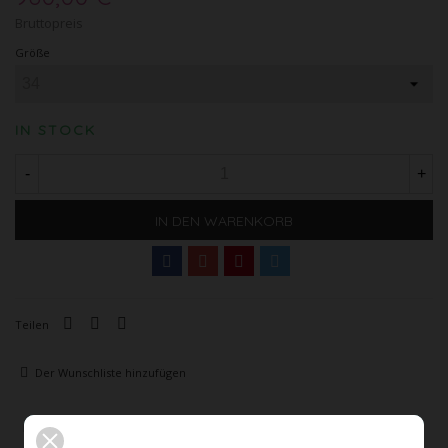
Bruttopreis
Größe
IN STOCK
-
+
IN DEN WARENKORB
Teilen
Der Wunschliste hinzufügen
Beschreibung