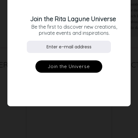
Kombination wäre außerdem unser Minirock mit floralem
gelbgepunktete Seite nach außen tragen, wählen sie d
Wendeshirt in neongrün. Die Wendejacke ist eine sich 
Join the Rita Lagune Universe
erhalten und sie sich gut mit schlichten Basics kombi
Be the first to discover new creations,
erhalten Sie direkt zwei optimale Kombinationen für da
private events and inspirations.
RELATED PRODUC