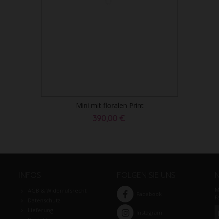
Mini mit floralen Print
390,00 €
INFOS
FOLGEN SIE UNS
M
AGB & Widerrufsrecht
Facebook
F
Datenschutz
Lieferung
Instagram