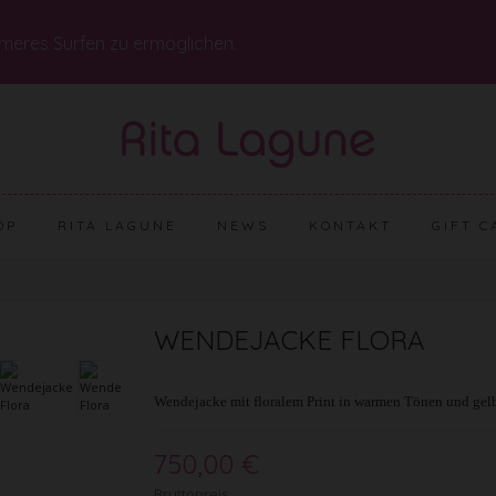
meres Surfen zu ermöglichen.
OP
RITA LAGUNE
NEWS
KONTAKT
GIFT C
WENDEJACKE FLORA
Wendejacke mit floralem Print in warmen Tönen und gelbg
750,00 €
Bruttopreis