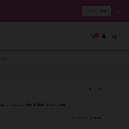
×
Verstanden
0
ARD
epunkteter Abseite in limitierter Edition
Konfektionsgrößen