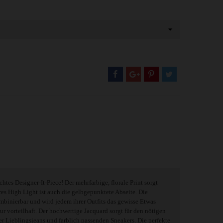
tes Designer-It-Piece! Der mehrfarbige, florale Print sorgt
eres High Light ist auch die gelbgepunktete Abseite. Die
ombinierbar und wird jedem ihrer Outfits das gewisse Etwas
gur vorteilhaft. Der hochwertige Jacquard sorgt für den nötigen
er Lieblingsjeans und farblich passenden Sneakers. Die perfekte