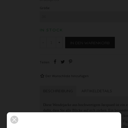
Größe
IN STOCK
IN DEN WARENKORB
-
+
Teilen
Der Wunschliste hinzufügen
BESCHREIBUNG
ARTIKELDETAILS
Diese Wendejacke aus hochwertigem Jacquard ist ein ech
dafür, dass Sie alle Blicke auf sich ziehen. Ein besond
Wendejacke ist auf Grund Ihrer Farbvielfalt flexibel k
verleihen. Der lässig-elegante Schnitt umspielt ihre Fi
Tragekomfort. Stylen Sie die Wendejacke casual zu Ihr