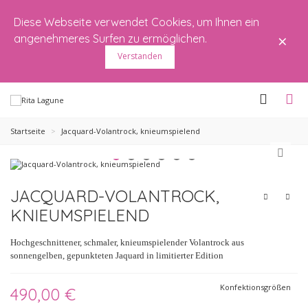
Diese Webseite verwendet Cookies, um Ihnen ein
×
angenehmeres Surfen zu ermöglichen.
Verstanden
Startseite
>
Jacquard-Volantrock, knieumspielend
JACQUARD-VOLANTROCK,
KNIEUMSPIELEND
Hochgeschnittener, schmaler, knieumspielender Volantrock aus
sonnengelben, gepunkteten Jaquard in limitierter Edition
Konfektionsgrößen
490,00 €