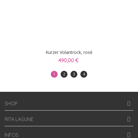
Kurzer Volantrock, rosé
490,00 €
1
2
3
4
SHOP
RITA LAGUNE
INFOS