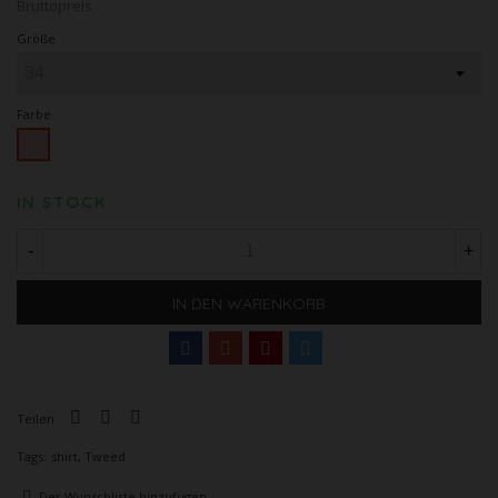
Bruttopreis
Größe
Farbe
Pink
IN STOCK
-
+
IN DEN WARENKORB
Teilen
Tags:
shirt
,
Tweed
Der Wunschliste hinzufügen