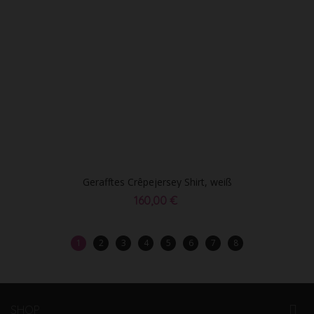
Gerafftes Crêpejersey Shirt, weiß
160,00 €
1
2
3
4
5
6
7
8
SHOP