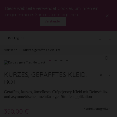
Diese Webseite verwendet Cookies, um Ihnen ein
×
angenehmeres Surfen zu ermöglichen.
Verstanden
Startseite
>
Kurzes, gerafftes Kleid, rot
KURZES, GERAFFTES KLEID,
ROT
Gerafftes, kurzes, ärmelloses Crêpejersey Kleid mit Beinschlitz
und asymmetrischer, mehrfarbiger Streifenapplikation
Konfektionsgrößen
350,00 €