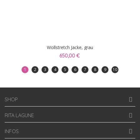
Wollstretch Jacke, grau
650,00 €
1
2
3
4
5
6
7
8
9
10
SHOP
RITA LAGUNE
INFOS