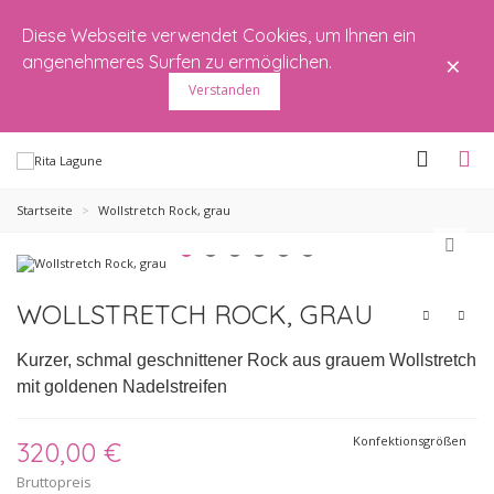
Diese Webseite verwendet Cookies, um Ihnen ein
×
angenehmeres Surfen zu ermöglichen.
Verstanden
Startseite
>
Wollstretch Rock, grau
WOLLSTRETCH ROCK, GRAU
Kurzer, schmal geschnittener Rock aus grauem Wollstretch
mit goldenen Nadelstreifen
Konfektionsgrößen
320,00 €
Bruttopreis