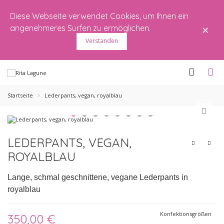
Diese Webseite verwendet Cookies, um Ihnen ein
×
angenehmeres Surfen zu ermöglichen.
Verstanden
Startseite
>
Lederpants, vegan, royalblau
LEDERPANTS, VEGAN,
ROYALBLAU
Lange, schmal geschnittene, vegane Lederpants in
royalblau
Konfektionsgrößen
350,00 €