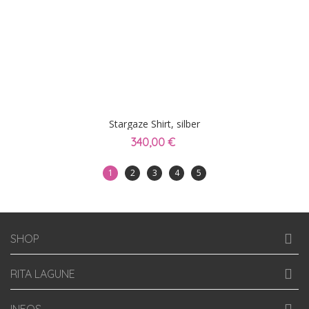
Stargaze Shirt, silber
340,00 €
1
2
3
4
5
SHOP
RITA LAGUNE