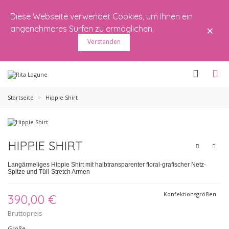
Diese Webseite verwendet Cookies, um Ihnen ein
×
angenehmeres Surfen zu ermöglichen.
Verstanden
Startseite
>
Hippie Shirt
HIPPIE SHIRT
Langärmeliges Hippie Shirt mit halbtransparenter floral-grafischer Netz-
Spitze und Tüll-Stretch Armen
Konfektionsgrößen
390,00 €
Bruttopreis
Größe