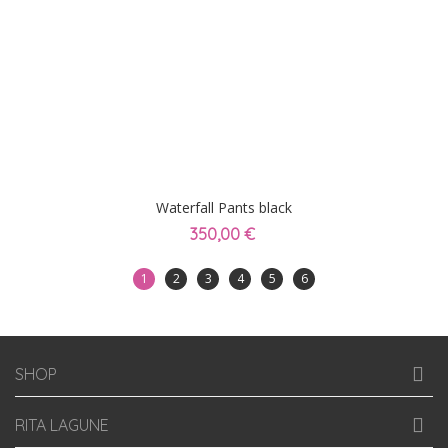
Waterfall Pants black
350,00 €
1
2
3
4
5
6
SHOP
RITA LAGUNE