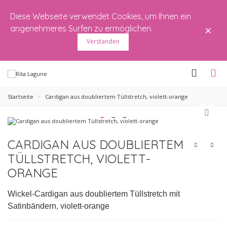
Diese Webseite verwendet Cookies, um Ihnen ein
×
angenehmeres Surfen zu ermöglichen.
Verstanden
Startseite
>
Cardigan aus doubliertem Tüllstretch, violett-orange
CARDIGAN AUS DOUBLIERTEM
TÜLLSTRETCH, VIOLETT-
ORANGE
Wickel-Cardigan aus doubliertem Tüllstretch mit
Satinbändern,
violett-orange