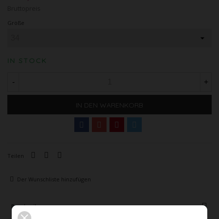
Bruttopreis
Größe
IN STOCK
-
+
IN DEN WARENKORB
Teilen
Der Wunschliste hinzufügen
Beschreibung