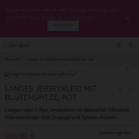
Diese Webseite verwendet Cookies, um Ihnen ein
×
angenehmeres Surfen zu ermöglichen.
Verstanden
Startseite
>
Langes Jerseykleid mit Blütenspitze, rot
LANGES JERSEYKLEID MIT
BLÜTENSPITZE, ROT
Langes rotes Crêpe-Jerseykleid mit Wasserfall-Décolleté,
blütenbestickter Hüft-Drapage und Spitzen-Rücken
Konfektionsgrößen
980,00 €