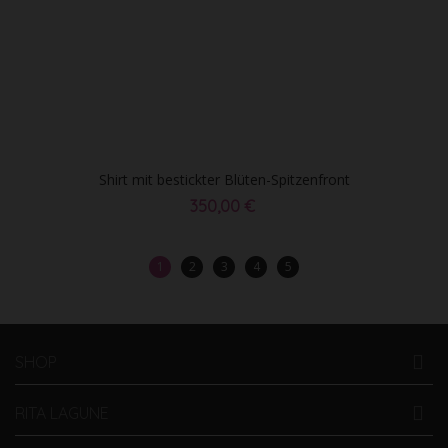
Shirt mit bestickter Blüten-Spitzenfront
350,00 €
1
2
3
4
5
SHOP
RITA LAGUNE