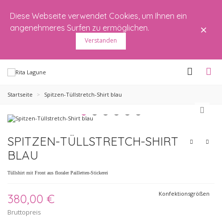
Diese Webseite verwendet Cookies, um Ihnen ein
×
angenehmeres Surfen zu ermöglichen.
Verstanden
Startseite
>
Spitzen-Tüllstretch-Shirt blau
SPITZEN-TÜLLSTRETCH-SHIRT
BLAU
Tüllshirt mit Front aus floraler Pailletten-Stickerei
Konfektionsgrößen
380,00 €
Bruttopreis