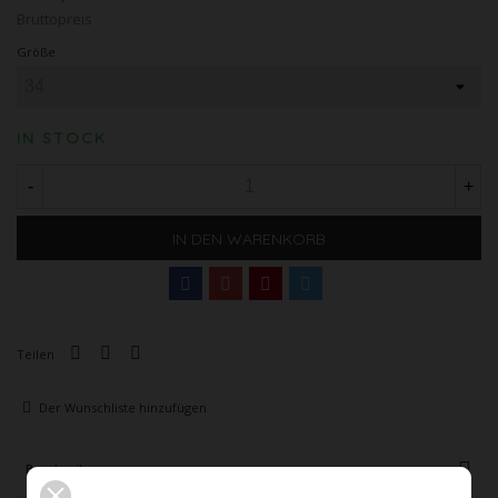
Bruttopreis
Größe
IN STOCK
-
+
IN DEN WARENKORB
Teilen
Der Wunschliste hinzufügen
Beschreibung