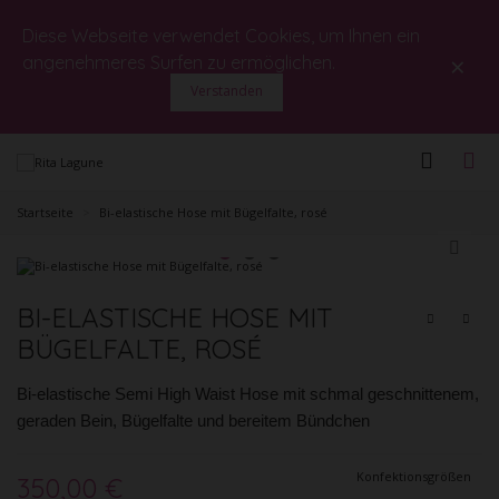
Diese Webseite verwendet Cookies, um Ihnen ein
×
angenehmeres Surfen zu ermöglichen.
Verstanden
Startseite
>
Bi-elastische Hose mit Bügelfalte, rosé
BI-ELASTISCHE HOSE MIT
BÜGELFALTE, ROSÉ
Bi-elastische Semi High Waist Hose mit schmal geschnittenem,
geraden Bein, Bügelfalte und bereitem Bündchen
Konfektionsgrößen
350,00 €