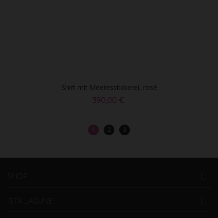
Shirt mit Meeresstickerei, rosé
390,00 €
1
2
3
SHOP
RITA LAGUNE