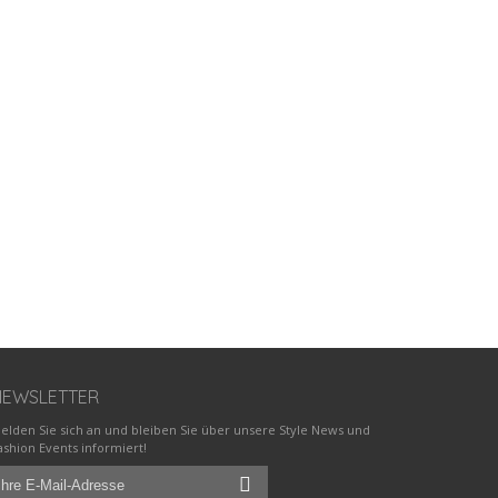
NEWSLETTER
elden Sie sich an und bleiben Sie über unsere Style News und
ashion Events informiert!