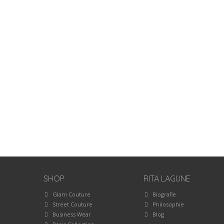
SHOP
RITA LAGUNE
Glam Couture
Biografie
Street Couture
Philosophie
Business Wear
Blog