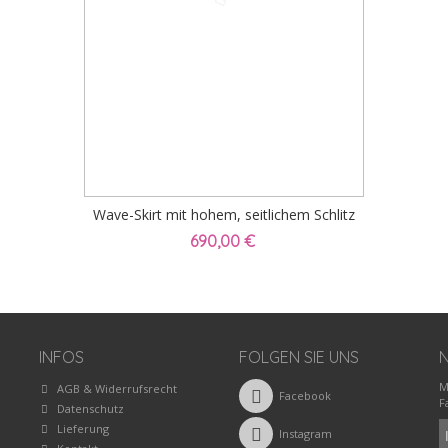
Wave-Skirt mit hohem, seitlichem Schlitz
690,00 €
INFOS
FOLGEN SIE UNS
M
AGB & Widerrufsrecht
Facebook
F
Datenschutz
Lieferung
Instagram