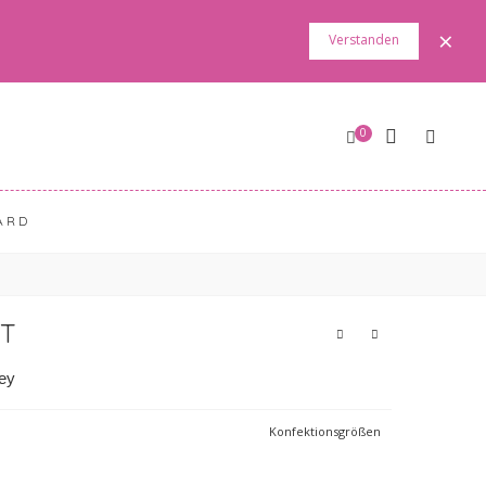
×
Verstanden
0
ARD
ET
sey
Konfektionsgrößen