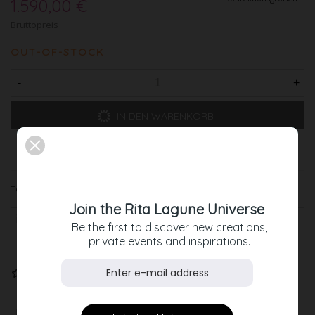
1.590,00 €
Bruttopreis
OUT-OF-STOCK
-
+
IN DEN WARENKORB
Teilen
Join the Rita Lagune Universe
Be the first to discover new creations,
private events and inspirations.
Wenn lieferbar, bitte benachrichtigen
Der Wunschliste hinzufügen
Beschreibung