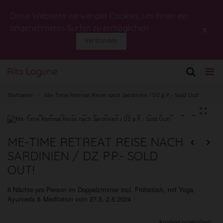
Diese Webseite verwendet Cookies, um Ihnen ein
×
angenehmeres Surfen zu ermöglichen.
Verstanden
Startseite
>
Me-Time Retreat Reise nach Sardinien / DZ p.P.- Sold Out!
ME-TIME RETREAT REISE NACH
SARDINIEN / DZ P.P.- SOLD
OUT!
6 Nächte pro Person im Doppelzimmer incl.
Frühstück,
m
it Yoga,
Ayurveda & Meditation vom 27.5.-2.6.2024
Konfektionsgrößen