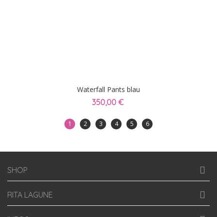
Waterfall Pants blau
350,00 €
1
2
3
4
5
6
SHOP
RITA LAGUNE