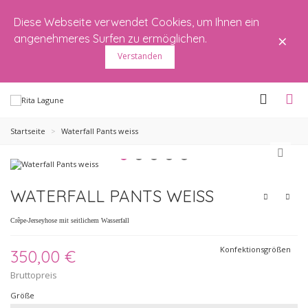
Diese Webseite verwendet Cookies, um Ihnen ein
×
angenehmeres Surfen zu ermöglichen.
Verstanden
Startseite
>
Waterfall Pants weiss
WATERFALL PANTS WEISS
Crêpe-Jerseyhose mit seitlichem Wasserfall
Konfektionsgrößen
350,00 €
Bruttopreis
Größe