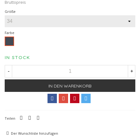
Bruttopreis
Größe
Farbe
Schwarz
IN STOCK
-
+
IN DEN WARENKORB
Teilen
Der Wunschliste hinzufügen