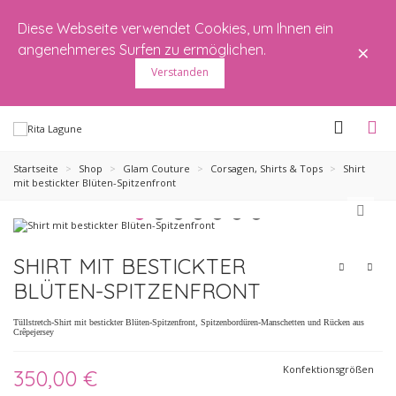
Diese Webseite verwendet Cookies, um Ihnen ein
×
angenehmeres Surfen zu ermöglichen.
Verstanden
Startseite
>
Shop
>
Glam Couture
>
Corsagen, Shirts & Tops
>
Shirt
mit bestickter Blüten-Spitzenfront
SHIRT MIT BESTICKTER
BLÜTEN-SPITZENFRONT
Tüllstretch-Shirt mit bestickter Blüten-Spitzenfront, Spitzenbordüren-Manschetten und Rücken aus
Crêpejersey
Konfektionsgrößen
350,00 €