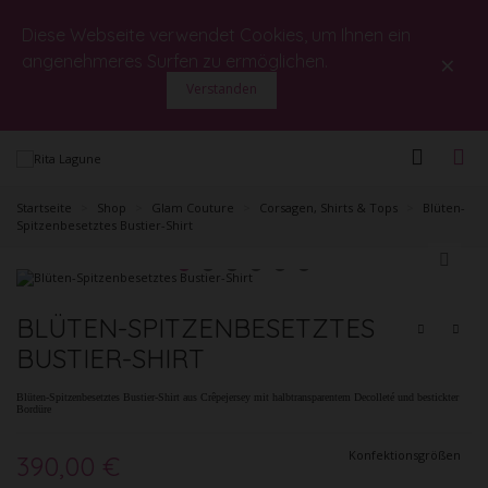
Diese Webseite verwendet Cookies, um Ihnen ein
×
angenehmeres Surfen zu ermöglichen.
Verstanden
Startseite
>
Shop
>
Glam Couture
>
Corsagen, Shirts & Tops
>
Blüten-
Spitzenbesetztes Bustier-Shirt
BLÜTEN-SPITZENBESETZTES
BUSTIER-SHIRT
Blüten-Spitzenbesetztes Bustier-Shirt aus Crêpejersey mit halbtransparentem Decolleté und bestickter
Bordüre
Konfektionsgrößen
390,00 €