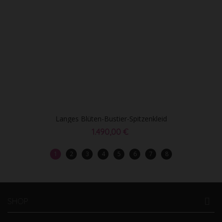
Langes Blüten-Bustier-Spitzenkleid
1.490,00 €
1
2
3
4
5
6
7
8
SHOP