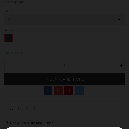
Bruttopreis
Größe
Farbe
Schwarz
IN STOCK
-
+
IN DEN WARENKORB
Teilen
Der Wunschliste hinzufügen