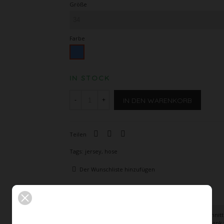
Größe
Farbe
Blau
IN STOCK
IN DEN WARENKORB
-
+
Teilen
Tags:
jersey
,
hose
Der Wunschliste hinzufügen
BESCHREIBUNG
ARTIKELDETAILS
Ein vielseitiger, eleganter Basic: die puristisch gesc
nach kurzer Zeit nicht mehr aus Ihrem Kleiderschrank 