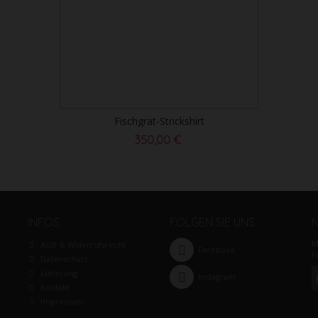
Fischgrat-Strickshirt
350,00 €
INFOS
FOLGEN SIE UNS
M
AGB & Widerrufsrecht
Facebook
F
Datenschutz
Lieferung
Instagram
Kontakt
Impressum