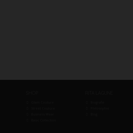
SHOP
RITA LAGUNE
Glam Couture
Biografie
Street Couture
Philosophie
Business Wear
Blog
Basic Collection