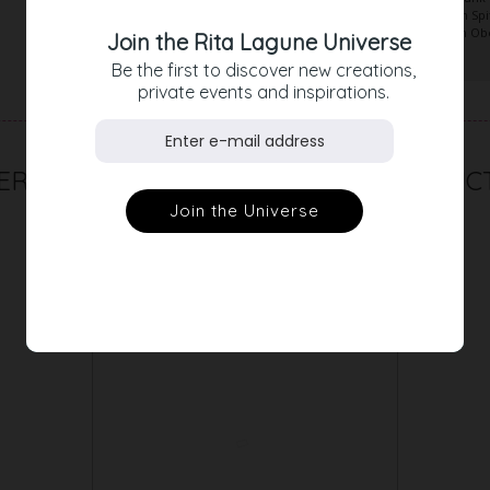
aufwändigen Abend-Corsage, zum edlen bestickten Spitz
ihren schlicht-eleganten Stil passt sie zu unzähligen 
Join the Rita Lagune Universe
tragen, koffer- und reisetauglich.
Be the first to discover new creations,
private events and inspirations.
RELATED PRODUC