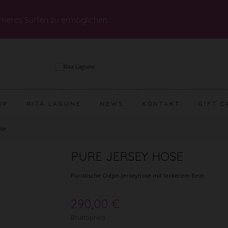
meres Surfen zu ermöglichen.
OP
RITA LAGUNE
NEWS
KONTAKT
GIFT C
ose
PURE JERSEY HOSE
Puristische Crêpe-Jerseyhose mit lockerem Bein
290,00 €
Bruttopreis