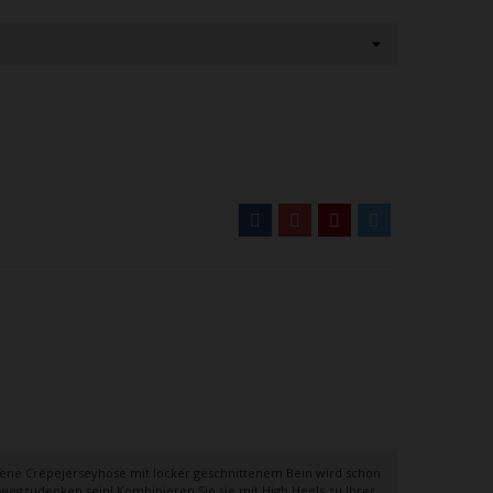
hnittene Crêpejerseyhose mit locker geschnittenem Bein wird schon
wegzudenken sein! Kombinieren Sie sie mit High Heels zu Ihrer