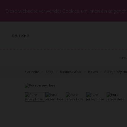
Diese Webseite verwendet Cookies, um Ihnen ein angeneh
DEUTSCH
SH
Startseite
>
Shop
>
Business Wear
>
Hosen
>
Pure Jersey H