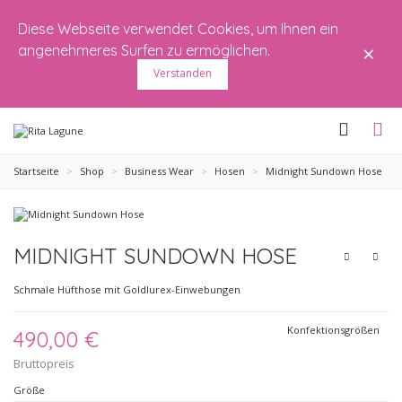
Diese Webseite verwendet Cookies, um Ihnen ein
×
angenehmeres Surfen zu ermöglichen.
Verstanden
Startseite
>
Shop
>
Business Wear
>
Hosen
>
Midnight Sundown Hose
MIDNIGHT SUNDOWN HOSE
Schmale Hüfthose mit Goldlurex-Einwebungen
Konfektionsgrößen
490,00 €
Bruttopreis
Größe