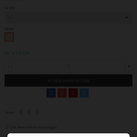
Größe
Farbe
Pink
IN STOCK
-
+
IN DEN WARENKORB
Teilen
Der Wunschliste hinzufügen