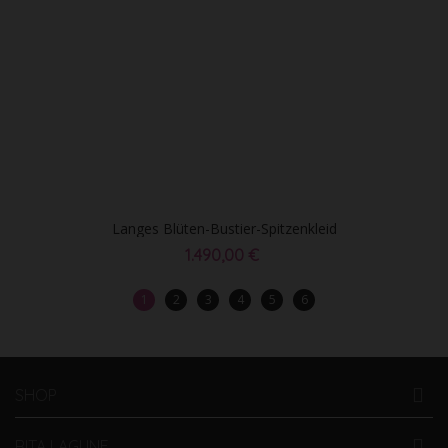
Langes Blüten-Bustier-Spitzenkleid
1.490,00 €
1
2
3
4
5
6
SHOP
RITA LAGUNE