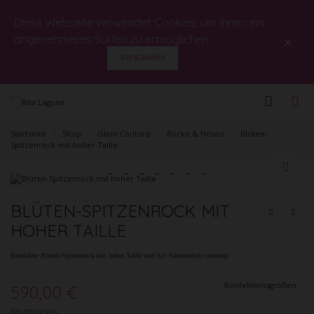
Diese Webseite verwendet Cookies, um Ihnen ein
×
angenehmeres Surfen zu ermöglichen.
Verstanden
Startseite
>
Shop
>
Glam Couture
>
Röcke & Hosen
>
Blüten-
Spitzenrock mit hoher Taille
BLÜTEN-SPITZENROCK MIT
HOHER TAILLE
Bestickter Blüten-Spitzenrock mit hoher Taille und mit Satinstretch unterlegt
Konfektionsgrößen
590,00 €
Bruttopreis