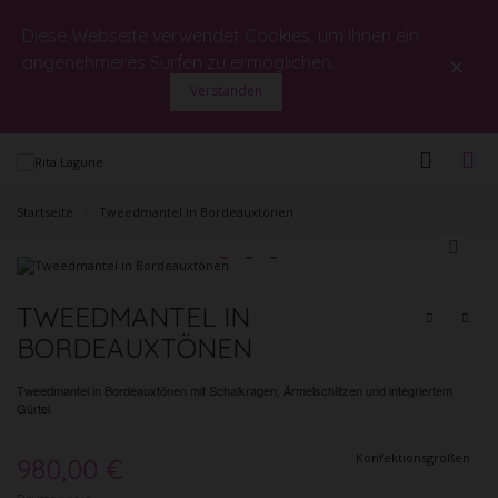
Diese Webseite verwendet Cookies, um Ihnen ein
×
angenehmeres Surfen zu ermöglichen.
Verstanden
Startseite
>
Tweedmantel in Bordeauxtönen
TWEEDMANTEL IN
BORDEAUXTÖNEN
Tweedmantel in Bordeauxtönen mit Schalkragen, Ärmelschlitzen und integriertem
Gürtel
Konfektionsgrößen
980,00 €