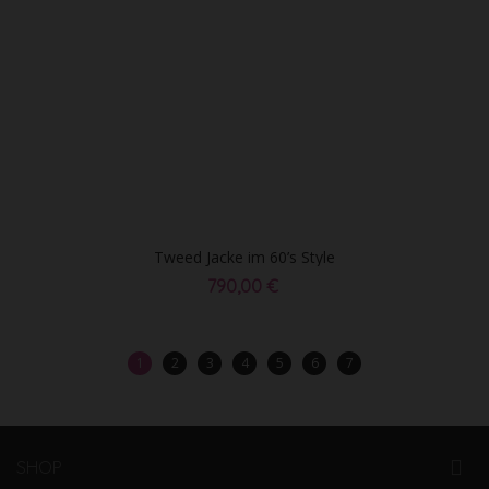
Tweed Jacke im 60’s Style
790,00 €
1
2
3
4
5
6
7
SHOP