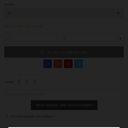
Größe
OUT-OF-STOCK
-
+
IN DEN WARENKORB
Teilen
Wenn lieferbar, bitte benachrichtigen
Der Wunschliste hinzufügen