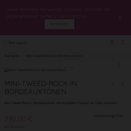
Diese Webseite verwendet Cookies, um Ihnen ein
×
angenehmeres Surfen zu ermöglichen.
Verstanden
Startseite
>
Mini-Tweed-Rock in Bordeauxtönen
MINI-TWEED-ROCK IN
BORDEAUXTÖNEN
Mini-Tweed-Rock in Bordeauxtönen mit verspielten Fransen an Taille und Saum
Konfektionsgrößen
290,00 €
Bruttopreis