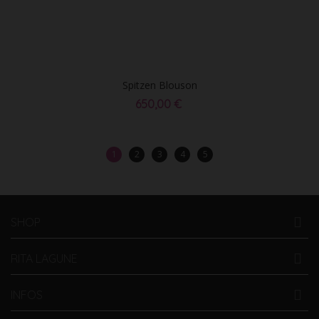
Spitzen Blouson
650,00 €
1
2
3
4
5
SHOP
RITA LAGUNE
INFOS