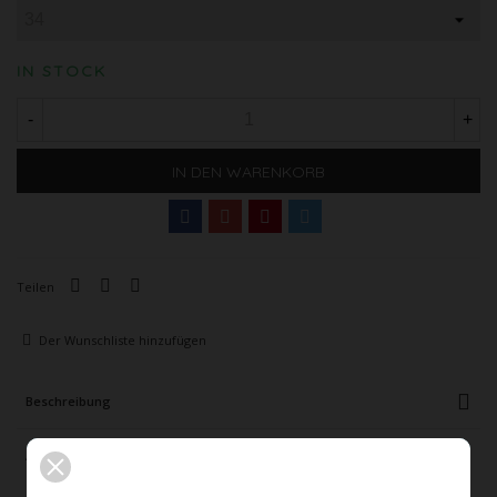
IN STOCK
-
+
IN DEN WARENKORB
Teilen
Der Wunschliste hinzufügen
Beschreibung
Artikeldetails