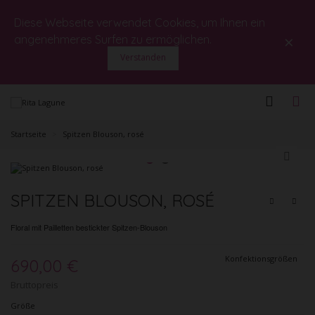
Diese Webseite verwendet Cookies, um Ihnen ein
×
angenehmeres Surfen zu ermöglichen.
Verstanden
Startseite
>
Spitzen Blouson, rosé
SPITZEN BLOUSON, ROSÉ
Floral mit Pailletten bestickter Spitzen-Blouson
Konfektionsgrößen
690,00 €
Bruttopreis
Größe