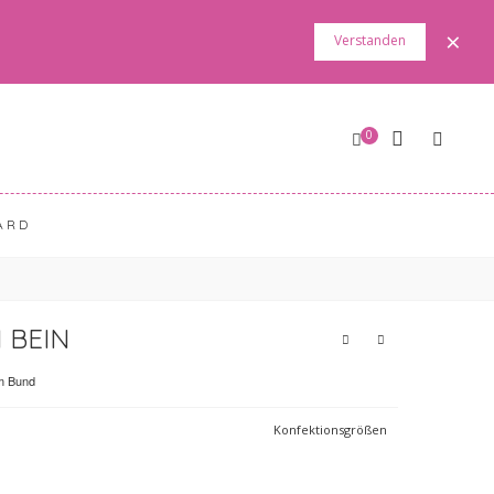
×
Verstanden
0
ARD
 BEIN
em Bund
Konfektionsgrößen