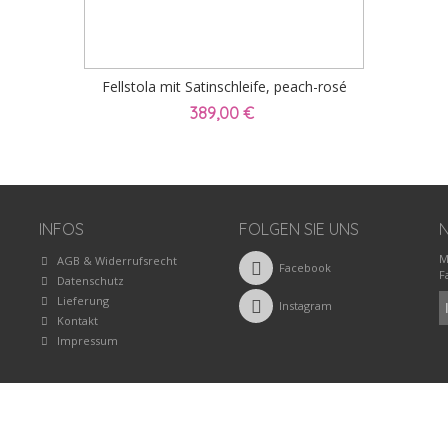
Fellstola mit Satinschleife, peach-rosé
389,00 €
INFOS
FOLGEN SIE UNS
M
AGB & Widerrufsrecht
Facebook
F
Datenschutz
Lieferung
Instagram
Kontakt
Impressum