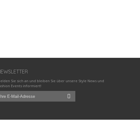
NEWSLETTER
elden Sie sich an und bleiben Sie über unsere Style News und
ashion Events informiert!