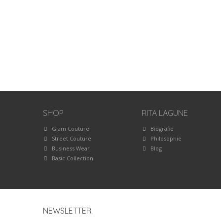
SHOP
RITA LAGUNE
Glam Couture
Biografie
Street Couture
Philosophie
Business Wear
Blog
Basic Collection
NEWSLETTER