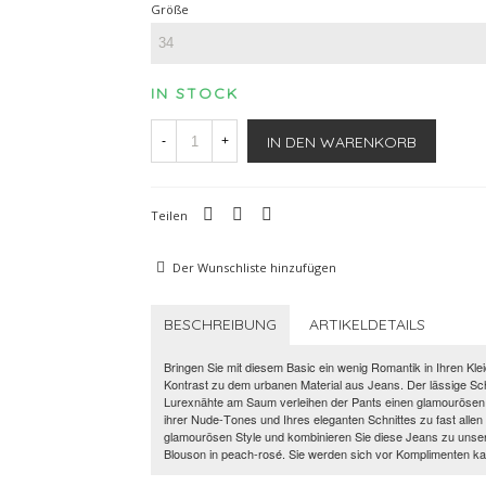
Größe
IN STOCK
IN DEN WARENKORB
-
+
Teilen
Der Wunschliste hinzufügen
BESCHREIBUNG
ARTIKELDETAILS
Bringen Sie mit diesem Basic ein wenig Romantik in Ihren Kle
Kontrast zu dem urbanen Material aus Jeans. Der lässige Schn
Lurexnähte am Saum verleihen der Pants einen glamourösen 
ihrer Nude-Tones und Ihres eleganten Schnittes zu fast allen
glamourösen Style und kombinieren Sie diese Jeans zu unse
Blouson in peach-rosé. Sie werden sich vor Komplimenten k