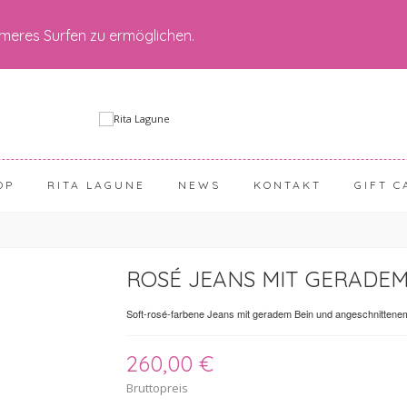
meres Surfen zu ermöglichen.
OP
RITA LAGUNE
NEWS
KONTAKT
GIFT C
ROSÉ JEANS MIT GERADEM
Soft-rosé-farbene Jeans mit geradem Bein und angeschnitten
260,00 €
Bruttopreis