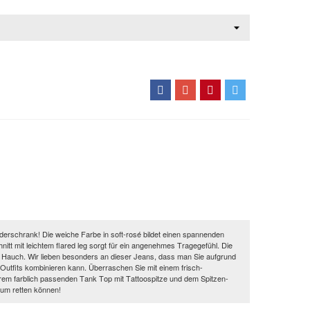
iderschrank! Die weiche Farbe in soft-rosé bildet einen spannenden
itt mit leichtem flared leg sorgt für ein angenehmes Tragegefühl. Die
Hauch. Wir lieben besonders an dieser Jeans, dass man Sie aufgrund
 Outfits kombinieren kann. Überraschen Sie mit einem frisch-
rem farblich passenden Tank Top mit Tattoospitze und dem Spitzen-
aum retten können!