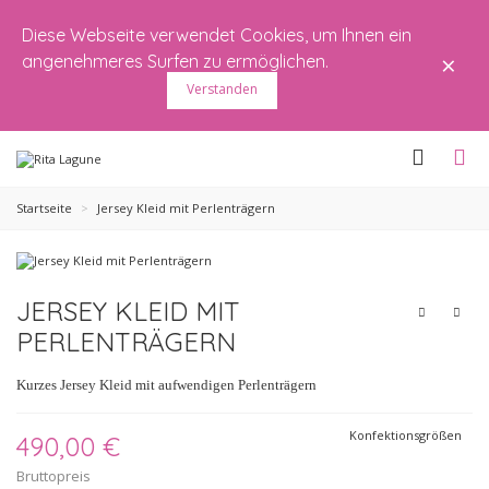
Diese Webseite verwendet Cookies, um Ihnen ein
×
angenehmeres Surfen zu ermöglichen.
Verstanden
Startseite
>
Jersey Kleid mit Perlenträgern
JERSEY KLEID MIT
PERLENTRÄGERN
Kurzes Jersey Kleid mit aufwendigen Perlenträgern
Konfektionsgrößen
490,00 €
Bruttopreis