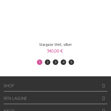
Stargaze Shirt, silber
340,00 €
1
2
3
4
5
SHOP
RITA LAGUNE