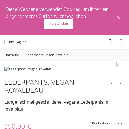
Diese Webseite verwendet Cookies, um Ihnen ein
×
angenehmeres Surfen zu ermöglichen.
Verstanden
Startseite
>
Lederpants, vegan, royalblau
LEDERPANTS, VEGAN,
ROYALBLAU
Lange, schmal geschnittene, vegane Lederpants in
royalblau
Konfektionsgrößen
350,00 €