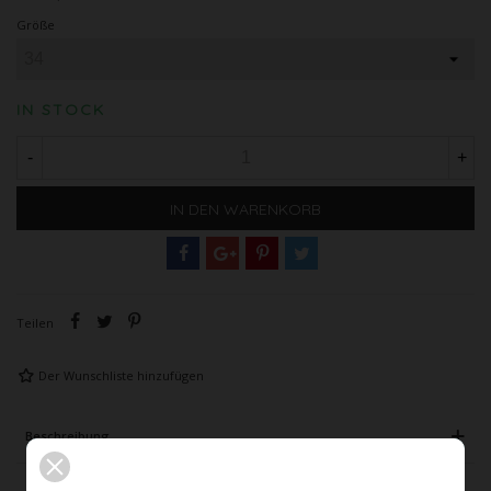
Größe
IN STOCK
-
+
IN DEN WARENKORB
Teilen
Der Wunschliste hinzufügen
Beschreibung
Artikeldetails