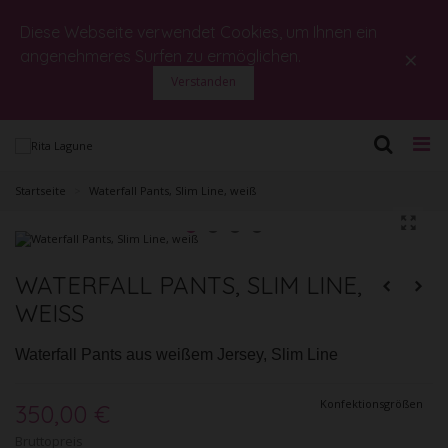
Diese Webseite verwendet Cookies, um Ihnen ein
×
angenehmeres Surfen zu ermöglichen.
Verstanden
Startseite
>
Waterfall Pants, Slim Line, weiß
WATERFALL PANTS, SLIM LINE,
WEISS
Waterfall Pants aus weißem Jersey, Slim Line
Konfektionsgrößen
350,00 €
Bruttopreis