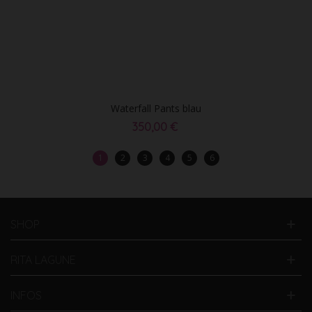
Waterfall Pants blau
350,00 €
1
2
3
4
5
6
SHOP
RITA LAGUNE
INFOS