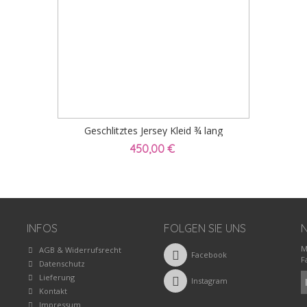
Geschlitztes Jersey Kleid ¾ lang
450,00 €
INFOS
FOLGEN SIE UNS
M
AGB & Widerrufsrecht
Facebook
F
Datenschutz
Lieferung
Instagram
Kontakt
Impressum