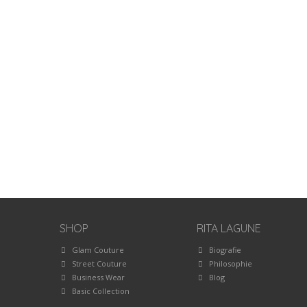
SHOP
RITA LAGUNE
Glam Couture
Biografie
Street Couture
Philosophie
Business Wear
Blog
Basic Collection