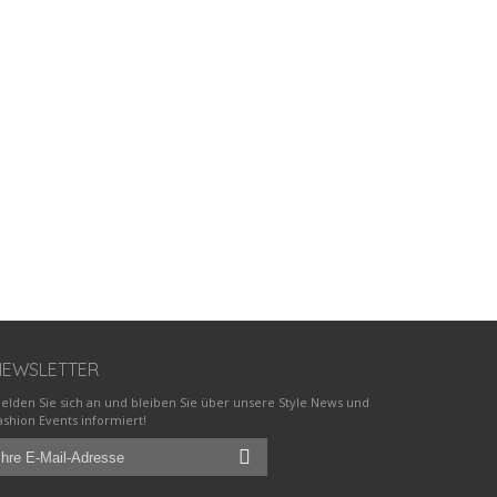
NEWSLETTER
elden Sie sich an und bleiben Sie über unsere Style News und
ashion Events informiert!