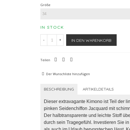
Größe
IN STOCK
IN DEN WARENKORB
-
+
Teilen
Der Wunschliste hinzufügen
BESCHREIBUNG
ARTIKELDETAILS
Dieser extravagante Kimono ist Teil der li
pinken Seidenchiffon Jacquard mit schi
Der halbtransparente und leichte Stoff üb
durch sein Tragegefühl. Investieren Sie in
als auch im Urlaub hervorstechen lässt. 