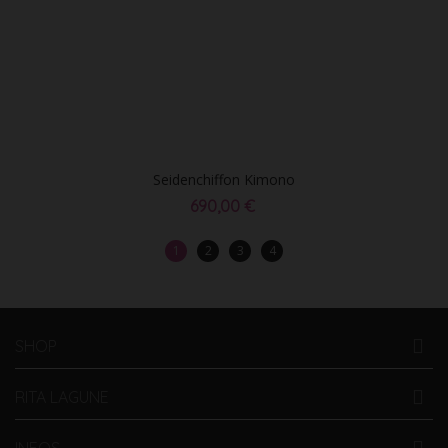
Seidenchiffon Kimono
690,00 €
1
2
3
4
SHOP
RITA LAGUNE