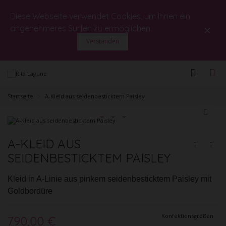
Diese Webseite verwendet Cookies, um Ihnen ein
×
angenehmeres Surfen zu ermöglichen.
Verstanden
Startseite
>
A-Kleid aus seidenbesticktem Paisley
A-KLEID AUS
SEIDENBESTICKTEM PAISLEY
Kleid in A-Linie aus pinkem seidenbesticktem Paisley mit
Goldbordüre
Konfektionsgrößen
790,00 €