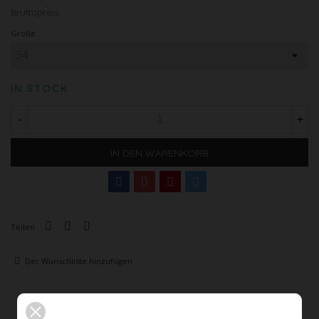
Bruttopreis
Größe
IN STOCK
-
+
IN DEN WARENKORB
Teilen
Der Wunschliste hinzufügen
Beschreibung