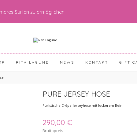
meres Surfen zu ermöglichen.
OP
RITA LAGUNE
NEWS
KONTAKT
GIFT C
ose
PURE JERSEY HOSE
Puristische Crêpe-Jerseyhose mit lockerem Bein
290,00 €
Bruttopreis