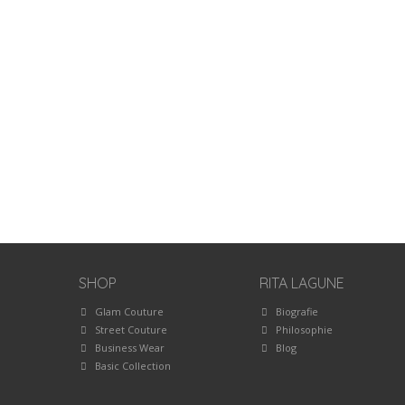
SHOP
RITA LAGUNE
Glam Couture
Biografie
Street Couture
Philosophie
Business Wear
Blog
Basic Collection