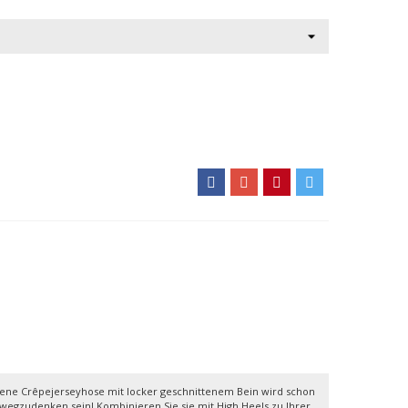
hnittene Crêpejerseyhose mit locker geschnittenem Bein wird schon
wegzudenken sein! Kombinieren Sie sie mit High Heels zu Ihrer