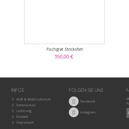
Fischgrat-Strickshirt
350,00 €
INFOS
FOLGEN SIE UNS
M
AGB & Widerrufsrecht
Facebook
F
Datenschutz
Lieferung
Instagram
Kontakt
Impressum