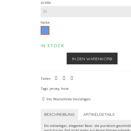
Größe
Farbe
Blau
IN STOCK
IN DEN WARENKORB
Teilen
Tags:
jersey
,
hose
Der Wunschliste hinzufügen
BESCHREIBUNG
ARTIKELDETAILS
Ein vielseitiger, eleganter Basic: die puristisch gesc
nach kurzer Zeit nicht mehr aus Ihrem Kleiderschrank 