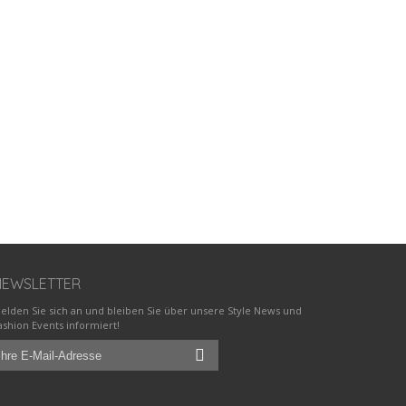
NEWSLETTER
elden Sie sich an und bleiben Sie über unsere Style News und
ashion Events informiert!