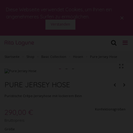
Diese Webseite verwendet Cookies, um Ihnen ein
×
angenehmeres Surfen zu ermöglichen.
Verstanden
Startseite
>
Shop
>
Basic Collection
>
Hosen
>
Pure Jersey Hose
PURE JERSEY HOSE
Puristische Crêpe-Jerseyhose mit lockerem Bein
Konfektionsgrößen
290,00 €
Bruttopreis
Größe