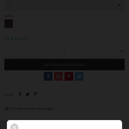
Farbe
Schwarz
IN STOCK
-
+
IN DEN WARENKORB
Teilen
Der Wunschliste hinzufügen
Beschreibung