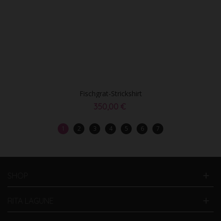
Fischgrat-Strickshirt
350,00 €
1
2
3
4
5
6
7
SHOP
RITA LAGUNE